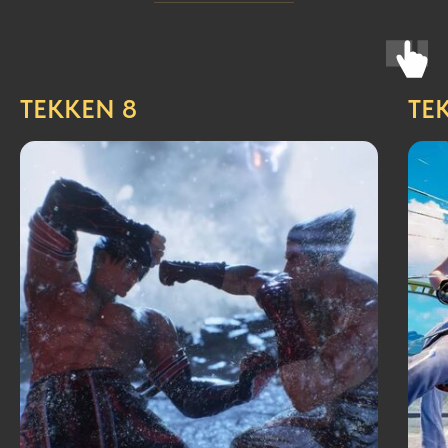
TEKKEN 8
TE