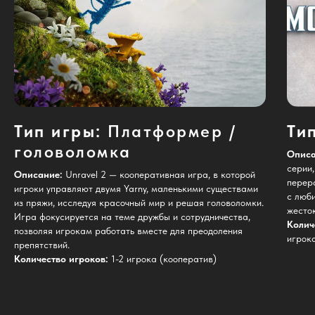
Тип игры:
Платформер /
Ти
головоломка
Описа
серии
Описание:
Unravel 2 — кооперативная игра, в которой
перер
игроки управляют двумя Yarny, маленькими существами
с люб
из пряжи, исследуя красочный мир и решая головоломки.
жесто
Игра фокусируется на теме дружбы и сотрудничества,
Колич
позволяя игрокам работать вместе для преодоления
игрока
препятствий.
Количество игроков:
1-2 игрока (кооператив)