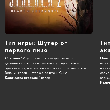
Тип игры:
Шутер от
Ти
первого лица
эк
Описание:
Игра предлагает открытый мир с
Описа
динамической погодой, новыми группировками и
игрок
артефактами, а также многопользовательский режим.
побег
Главный герой — сталкер по имени Скиф.
совме
Количество игроков:
1 игрок
взаимо
Колич