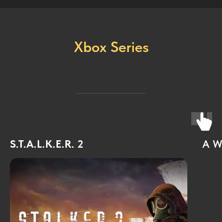
Xbox Series
S.T.A.L.K.E.R. 2
A W